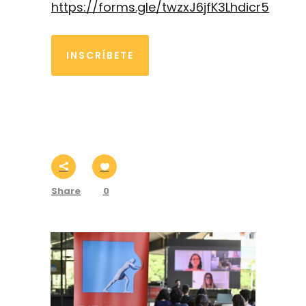
https://forms.gle/twzxJ6jfK3Lhdicr5
INSCRÍBETE
Share
0