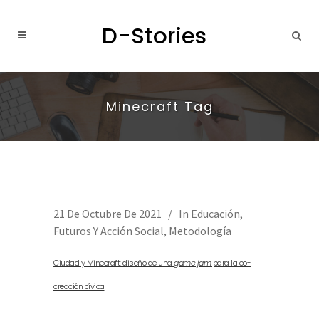
Minecraft Tag
21 De Octubre De 2021
In
Educación
,
Futuros Y Acción Social
,
Metodología
Ciudad y Minecraft: diseño de una
game jam
para la co-
creación cívica