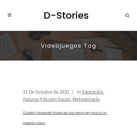
Videojuegos Tag
21 De Octubre De 2021
In
Educación
,
Futuros Y Acción Social
,
Metodología
Ciudad y Minecraft: diseño de una
game jam
para la co-
creación cívica