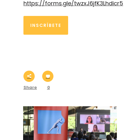
https://forms.gle/twzxJ6jfK3Lhdicr5
INSCRÍBETE
Share
0