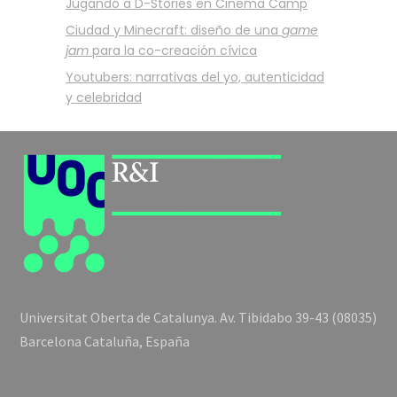
Jugando a D-Stories en Cinema Camp
Ciudad y Minecraft: diseño de una
game
jam
para la co-creación cívica
Youtubers: narrativas del yo, autenticidad
y celebridad
Universitat Oberta de Catalunya. Av. Tibidabo 39-43 (08035)
Barcelona Cataluña, España