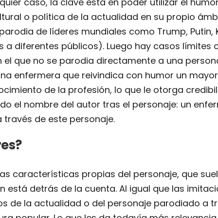
uier caso, la clave está en poder utilizar el humo
ltural o política de la actualidad en su propio ámb
parodia de líderes mundiales como Trump, Putin, 
dos a diferentes públicos). Luego hay casos límit
 el que no se parodia directamente a una persona
una enfermera que reivindica con humor un mayor
ocimiento de la profesión, lo que le otorga credib
ado el nombre del autor tras el personaje: un enf
a través de este personaje.
res?
 las características propias del personaje, que su
n está detrás de la cuenta. Al igual que las imita
s de la actualidad o del personaje parodiado a tr
tura popular. Lo que les da todavía más relevancia