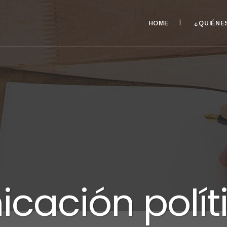
HOME
¿QUIÉNE
cación polít