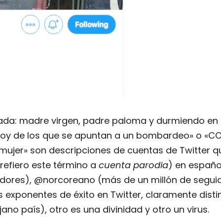
ada: madre virgen, padre paloma y durmiendo en 
. Soy de los que se apuntan a un bombardeo» o «CO
ujer» son descripciones de cuentas de Twitter q
refiero este término a
cuenta parodia
) en españo
idores), @norcoreano (más de un millón de segui
s exponentes de éxito en Twitter, claramente distin
jano país), otro es una divinidad y otro un virus.