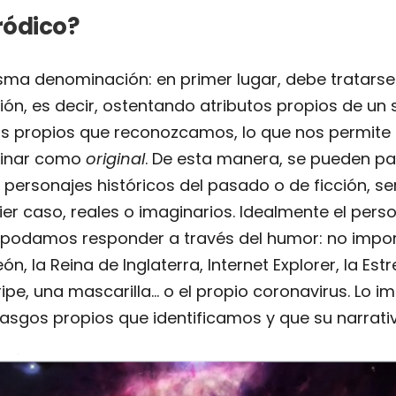
ródico?
sma denominación: en primer lugar, debe tratars
ción, es decir, ostentando atributos propios de u
s propios que reconozcamos, lo que nos permite 
minar como
original
. De esta manera, se pueden p
 personajes históricos del pasado o de ficción, s
er caso, reales o imaginarios. Idealmente el per
 podamos responder a través del humor: no impor
n, la Reina de Inglaterra, Internet Explorer, la Estr
gripe, una mascarilla… o el propio coronavirus. Lo 
s rasgos propios que identificamos y que su narrat