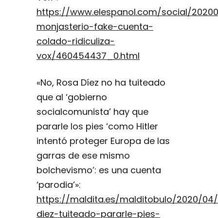
https://www.elespanol.com/social/20200
monjasterio-fake-cuenta-
colado-ridiculiza-
vox/460454437_0.html
«No, Rosa Díez no ha tuiteado
que al ‘gobierno
socialcomunista’ hay que
pararle los pies ‘como Hitler
intentó proteger Europa de las
garras de ese mismo
bolchevismo’: es una cuenta
‘parodia’»:
https://maldita.es/malditobulo/2020/04
diez-tuiteado-pararle-pies-